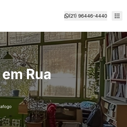
(21) 96446-4440
 em Rua
tafogo