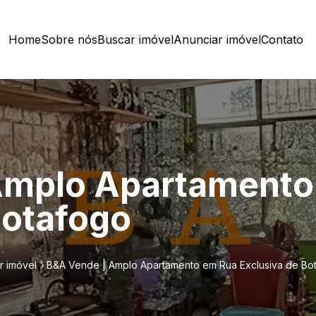
Home
Sobre nós
Buscar imóvel
Anunciar imóvel
Contato
Amplo Apartamento
Botafogo
r imóvel
B&A Vende | Amplo Apartamento em Rua Exclusiva de Bo