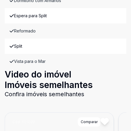
Dormitório com Armários
Espera para Split
Reformado
Split
Vista para o Mar
Video do imóvel
Imóveis semelhantes
Confira imóveis semelhantes
Cód:
1121030
Comparar
Có