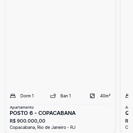
Dorm
1
Ban
1
40
m²
Apartamento
Apa
POSTO 6 - COPACABANA
Qu
R$ 900.000,00
R$
co
Copacabana, Rio de Janeiro - RJ
Cop