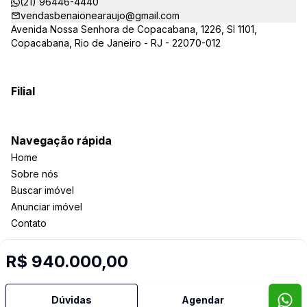
(21) 96446-4440
vendasbenaionearaujo@gmail.com
Avenida Nossa Senhora de Copacabana, 1226, Sl 1101,
Copacabana, Rio de Janeiro - RJ - 22070-012
Filial
Navegação rápida
Home
Sobre nós
Buscar imóvel
Anunciar imóvel
Contato
R$ 940.000,00
Imobiliária Certificada:
Selo de Tecnologia Loft
Dúvidas
Agendar