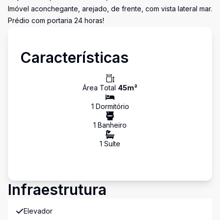
Imóvel aconchegante, arejado, de frente, com vista lateral mar.
Prédio com portaria 24 horas!
Características
Área Total
45
m²
1
Dormitório
1
Banheiro
1
Suíte
Infraestrutura
Elevador