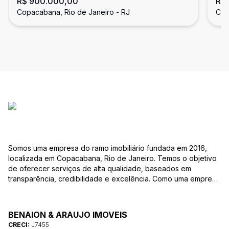
R$ 900.000,00
R$
co
Copacabana, Rio de Janeiro - RJ
Cop
Somos uma empresa do ramo imobiliário fundada em 2016,
localizada em Copacabana, Rio de Janeiro. Temos o objetivo
de oferecer serviços de alta qualidade, baseados em
transparência, credibilidade e excelência. Como uma empresa
familiar, valorizamos as relações pessoais e a confiança que
estabelecemos com nossos clientes ao longo dos anos.
BENAION & ARAUJO IMOVEIS
CRECI:
J7455