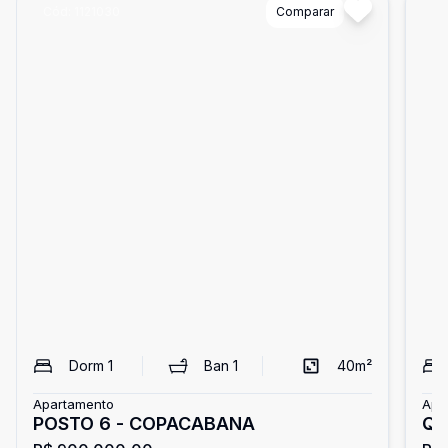
Cód:
1121030
Comparar
Có
Dorm
1
Ban
1
40
m²
Apartamento
Apa
POSTO 6 - COPACABANA
Qu