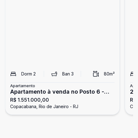
Dorm
2
Ban
3
80
m²
Apartamento
Apa
Apartamento à venda no Posto 6 -
2 
R$ 1.551.000,00
R$ 
Entre Copacabana e Ipanema
CO
Copacabana, Rio de Janeiro - RJ
Cop