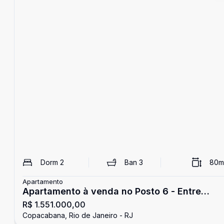
Dorm
2
Ban
3
80
m
Apartamento
Apartamento à venda no Posto 6 - Entre
R$ 1.551.000,00
Copacabana e Ipanema
Copacabana, Rio de Janeiro - RJ