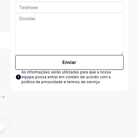
Enviar
As informações serão utilizadas para que a nossa
equipe possa entrar em contato de acordo com a
política de privacidade e termos de serviço
ious slide
Next slide
Cód:
1121071
Comparar