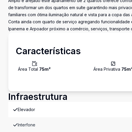
Amplo e arejado este apartamento de 2 quartos oferece confort
de transformar um dos quartos em suíte garantindo mais privac
familiares com ótima iluminação natural e vista para a copa da
Conta ainda com quarto de serviço agregando funcionalidade e
Ipanema e Arpoador próximo a comércio, serviços, transporte o
Características
Área Total
75
m²
Área Privativa
75
m
Infraestrutura
Elevador
Interfone