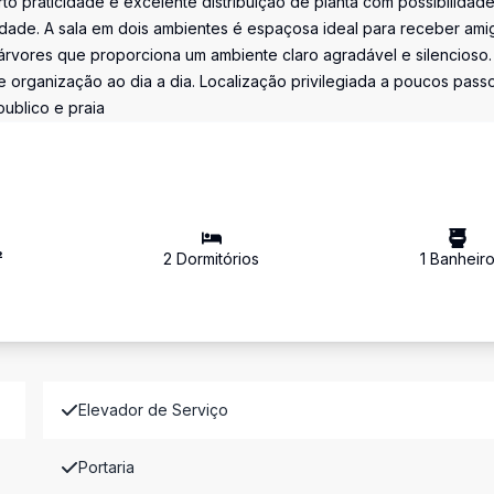
o praticidade e excelente distribuição de planta com possibilidade
idade. A sala em dois ambientes é espaçosa ideal para receber ami
s árvores que proporciona um ambiente claro agradável e silencioso.
 organização ao dia a dia. Localização privilegiada a poucos pass
ublico e praia
²
2
Dormitório
s
1
Banheir
Elevador de Serviço
Portaria