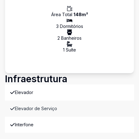
Área Total
148
m²
3
Dormitório
s
2
Banheiro
s
1
Suíte
Infraestrutura
Elevador
Elevador de Serviço
Interfone