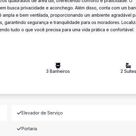
tros quadrados de área útil, oferecendo conforto e praticidade. O
quem busca privacidade e aconchego. Além disso, conta com um ban
la é ampla e bem ventilada, proporcionando um ambiente agradável p
s, garantindo segurança e tranquilidade para os moradores. Locali
cendo tudo o que você precisa para uma vida prática e confortável.
3
Banheiro
s
2
Suíte
Elevador de Serviço
Portaria