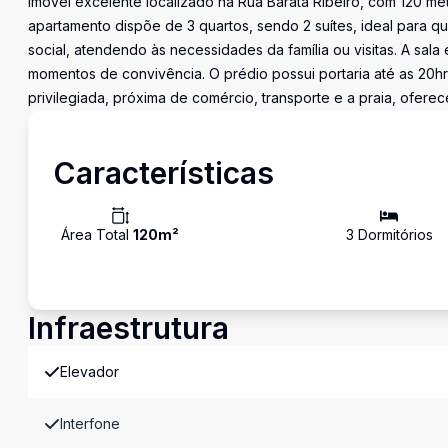
Imóvel excelente localizado na Rua Barata Ribeiro, com 120 me
apartamento dispõe de 3 quartos, sendo 2 suítes, ideal para 
social, atendendo às necessidades da família ou visitas. A sa
momentos de convivência. O prédio possui portaria até as 20hr
privilegiada, próxima de comércio, transporte e a praia, ofere
Características
Área Total
120
m²
3
Dormitório
s
Infraestrutura
Elevador
Interfone