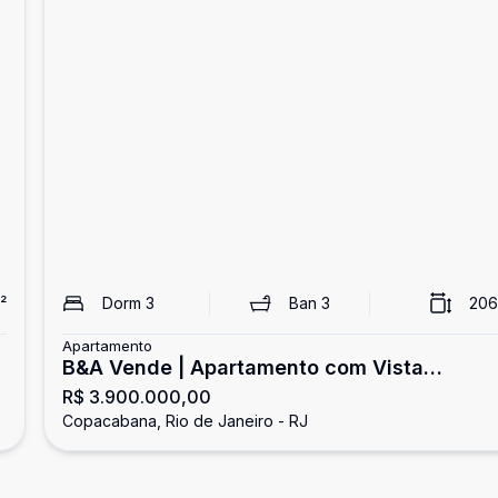
²
Dorm
3
Ban
3
206
Apartamento
B&A Vende | Apartamento com Vista
R$ 3.900.000,00
Deslumbrante para o Mar na Avenida
Copacabana, Rio de Janeiro - RJ
Atlântica