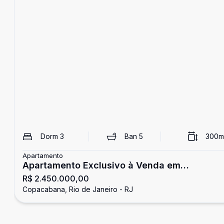
Dorm
3
Ban
5
300
m
Apartamento
Apartamento Exclusivo à Venda em
R$ 2.450.000,00
Copacabana - 300 m² | 1 por Andar | A
Copacabana, Rio de Janeiro - RJ
Apenas 300 m da Praia