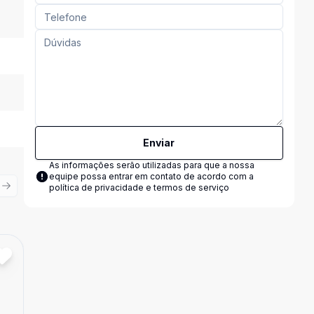
Enviar
As informações serão utilizadas para que a nossa
equipe possa entrar em contato de acordo com a
política de privacidade e termos de serviço
ious slide
Next slide
Cód:
1119694
Comparar