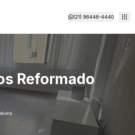
(21) 96446-4440
os Reformado
cabana