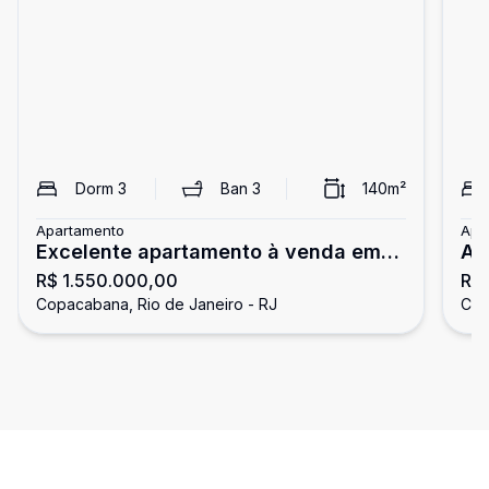
Dorm
3
Ban
3
140
m²
Apartamento
Apa
Excelente apartamento à venda em
Ap
R$ 1.550.000,00
R$
Copacabana, a apenas duas quadras
Co
Copacabana, Rio de Janeiro - RJ
Cop
da praia
A 