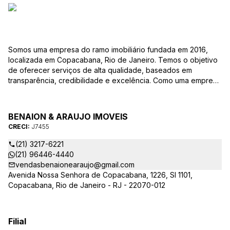
Somos uma empresa do ramo imobiliário fundada em 2016,
localizada em Copacabana, Rio de Janeiro. Temos o objetivo
de oferecer serviços de alta qualidade, baseados em
transparência, credibilidade e excelência. Como uma empresa
familiar, valorizamos as relações pessoais e a confiança que
estabelecemos com nossos clientes ao longo dos anos.
BENAION & ARAUJO IMOVEIS
CRECI:
J7455
(21) 3217-6221
(21) 96446-4440
vendasbenaionearaujo@gmail.com
Avenida Nossa Senhora de Copacabana, 1226, Sl 1101,
Copacabana, Rio de Janeiro - RJ - 22070-012
Filial