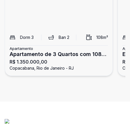
Dorm
3
Ban
2
108
m²
Apartamento
Apa
Apartamento de 3 Quartos com 108
Ex
R$ 1.350.000,00
R$ 
m² e Vaga de Garagem
Co
Copacabana, Rio de Janeiro - RJ
Cop
da