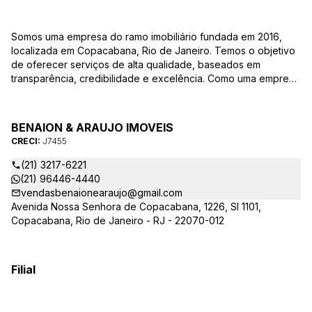
Somos uma empresa do ramo imobiliário fundada em 2016,
localizada em Copacabana, Rio de Janeiro. Temos o objetivo
de oferecer serviços de alta qualidade, baseados em
transparência, credibilidade e excelência. Como uma empresa
familiar, valorizamos as relações pessoais e a confiança que
estabelecemos com nossos clientes ao longo dos anos.
BENAION & ARAUJO IMOVEIS
CRECI:
J7455
(21) 3217-6221
(21) 96446-4440
vendasbenaionearaujo@gmail.com
Avenida Nossa Senhora de Copacabana, 1226, Sl 1101,
Copacabana, Rio de Janeiro - RJ - 22070-012
Filial