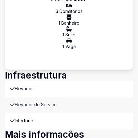
3
Dormitório
s
1
Banheiro
1
Suíte
1
Vaga
Infraestrutura
Elevador
Elevador de Serviço
Interfone
Mais informações