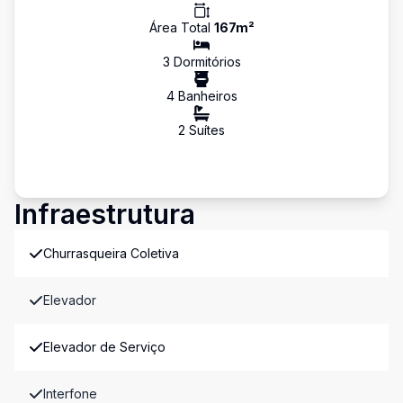
Área Total
167
m²
3
Dormitório
s
4
Banheiro
s
2
Suíte
s
Infraestrutura
Churrasqueira Coletiva
Elevador
Elevador de Serviço
Interfone