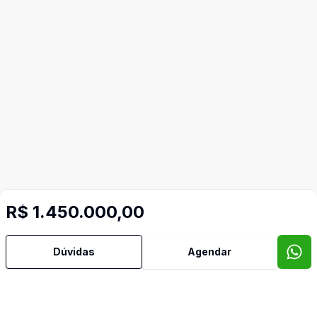
Mais informações
R$ 1.450.000,00
Ar Condicionado
Dúvidas
Agendar
Área de Serviço