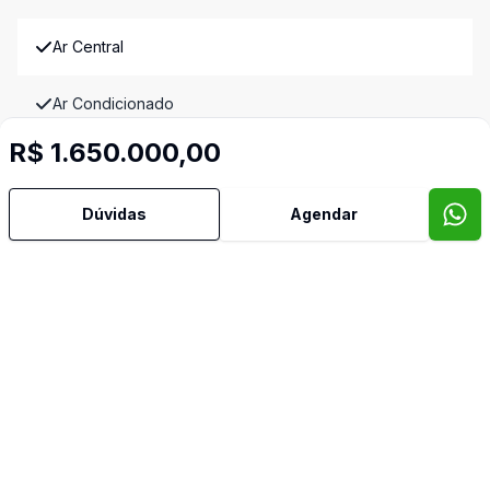
Ar Central
Ar Condicionado
R$ 1.650.000,00
Armários Embutidos
Dúvidas
Agendar
Banho Auxiliar
Banheiro Social
Copa Cozinha
Cozinha
Dependência de Empregada