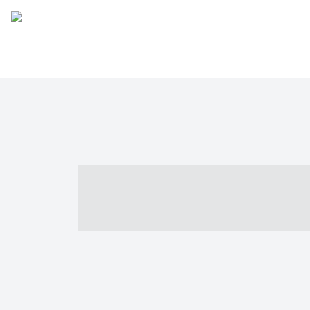
----- ----- -- -
- ------