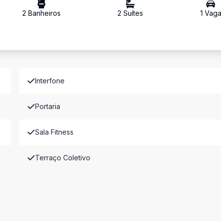
2
Banheiro
s
2
Suíte
s
1
Vag
Interfone
Portaria
Sala Fitness
Terraço Coletivo