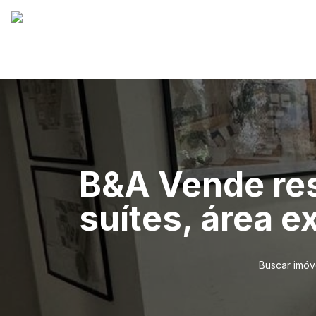
B&A Vende res
suítes, área e
Buscar imóv