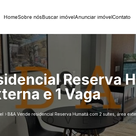
Home
Sobre nós
Buscar imóvel
Anunciar imóvel
Contato
idencial Reserva 
xterna e 1 Vaga
el
B&A Vende residencial Reserva Humaitá com 2 suítes, área exte