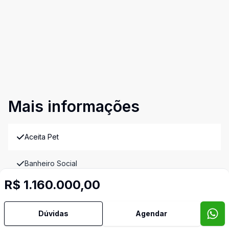
Mais informações
Aceita Pet
Banheiro Social
Imóveis semelhantes
R$ 1.160.000,00
Confira imóveis semelhantes
Dúvidas
Agendar