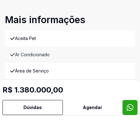
Mais informações
Aceita Pet
Ar Condicionado
Área de Serviço
Armários Embutidos
R$ 1.380.000,00
Banheiro Social
Dúvidas
Agendar
Cozinha
Dormitório com Armários