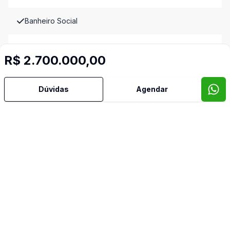
Banheiro Social
Cozinha
R$ 2.700.000,00
Cozinha Planejada
Dúvidas
Agendar
Dependência de Empregada
Dormitório com Armários
Banheiro de Empregada
Video do imóvel
Imóveis semelhantes
Confira imóveis semelhantes