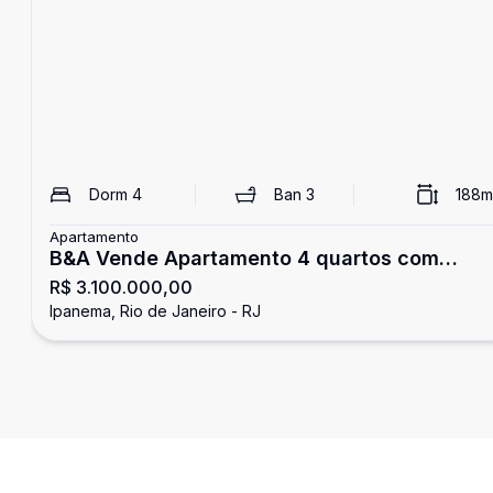
Dorm
4
Ban
3
188
m
Apartamento
B&A Vende Apartamento 4 quartos com
R$ 3.100.000,00
suíte, 188 m² e 2 vagas na Nascimento Silva 
Ipanema, Rio de Janeiro - RJ
Ipanema