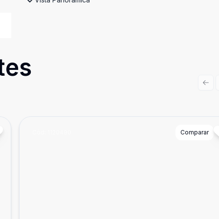
tes
Prev
Cód:
1120490
Comparar