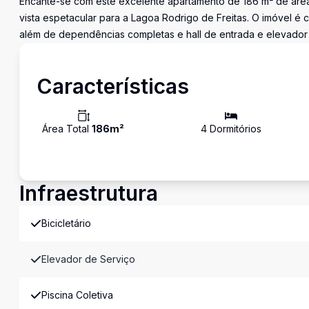
Encante-se com este excelente apartamento de 186 m² de área
vista espetacular para a Lagoa Rodrigo de Freitas. O imóvel é c
além de dependências completas e hall de entrada e elevador e
Características
Área Total
186
m²
4
Dormitório
s
Infraestrutura
Bicicletário
Elevador de Serviço
Piscina Coletiva