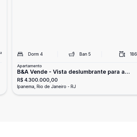
²
Dorm
4
Ban
5
186
Apartamento
B&A Vende - Vista deslumbrante para a
R$ 4.300.000,00
-
Lagoa! Amplo apartamento de 186 m² com 
Ipanema, Rio de Janeiro - RJ
quartos e 3 vagas