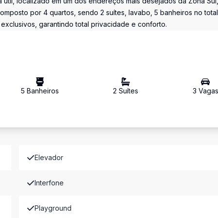
 útil, localizado em um dos endereços mais desejados da Zona Sul
omposto por 4 quartos, sendo 2 suítes, lavabo, 5 banheiros no total
xclusivos, garantindo total privacidade e conforto.
5
Banheiro
s
2
Suíte
s
3
Vaga
Elevador
Interfone
Playground