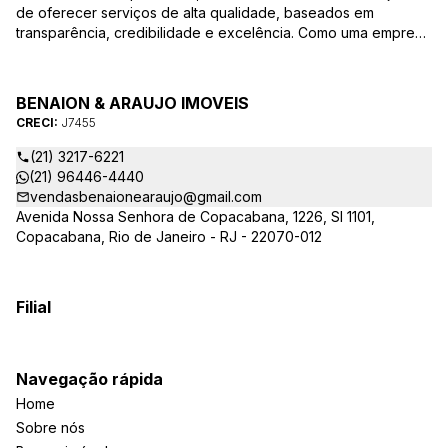
de oferecer serviços de alta qualidade, baseados em
transparência, credibilidade e excelência. Como uma empresa
familiar, valorizamos as relações pessoais e a confiança que
estabelecemos com nossos clientes ao longo dos anos.
BENAION & ARAUJO IMOVEIS
CRECI:
J7455
(21) 3217-6221
(21) 96446-4440
vendasbenaionearaujo@gmail.com
Avenida Nossa Senhora de Copacabana, 1226, Sl 1101,
Copacabana, Rio de Janeiro - RJ - 22070-012
Filial
Navegação rápida
Home
Sobre nós