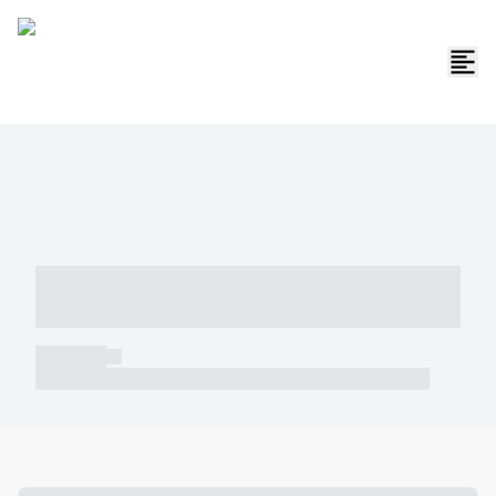
----- ----- -- ------ ---- ---- -- ----- -----
----- --- ------
----- -----
----- ----- -- ------ ---- ---- -- ----- ----- ----- --- ------