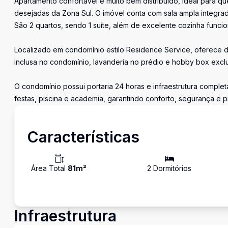
Apartamento confortável e muito bem distribuído, ideal para 
desejadas da Zona Sul. O imóvel conta com sala ampla integra
São 2 quartos, sendo 1 suíte, além de excelente cozinha funci
Localizado em condomínio estilo Residence Service, oferece di
inclusa no condomínio, lavanderia no prédio e hobby box excl
O condomínio possui portaria 24 horas e infraestrutura comple
festas, piscina e academia, garantindo conforto, segurança e pr
Características
Área Total
81
m²
2
Dormitório
s
Infraestrutura