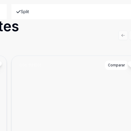
Split
tes
Prev
Cód:
1121001
Comparar