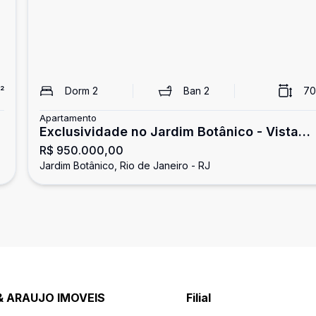
²
Dorm
2
Ban
2
70
Apartamento
Exclusividade no Jardim Botânico - Vista
R$ 950.000,00
Panorâmica para o Cristo Redentor e Lagoa!
Jardim Botânico, Rio de Janeiro - RJ
& ARAUJO IMOVEIS
Filial