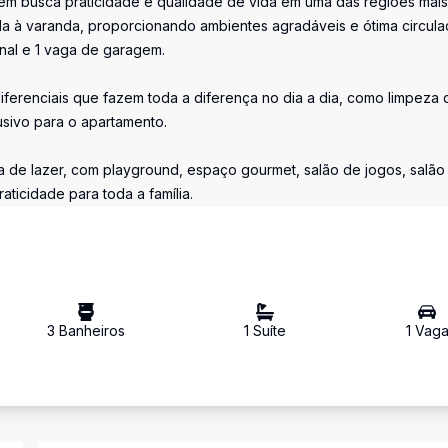
quem busca praticidade e qualidade de vida em uma das regiões mais
da à varanda, proporcionando ambientes agradáveis e ótima circula
onal e 1 vaga de garagem.
ferenciais que fazem toda a diferença no dia a dia, como limpeza d
usivo para o apartamento.
ta de lazer, com playground, espaço gourmet, salão de jogos, salão
aticidade para toda a família.
3
Banheiro
s
1
Suíte
1
Vag