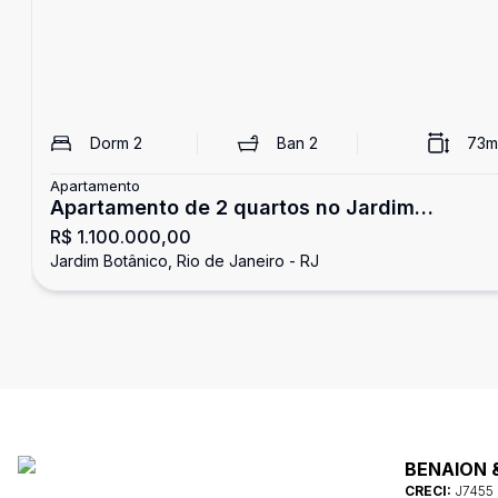
Dorm
2
Ban
2
73
m
Apartamento
Apartamento de 2 quartos no Jardim
R$ 1.100.000,00
Botânico com excelente planta
Jardim Botânico, Rio de Janeiro - RJ
BENAION 
CRECI:
J7455