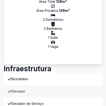
Área Total
128
m²
Área Privativa
128
m²
3
Dormitório
s
2
Banheiro
s
1
Suíte
1
Vaga
Infraestrutura
Bicicletário
Elevador
Elevador de Serviço