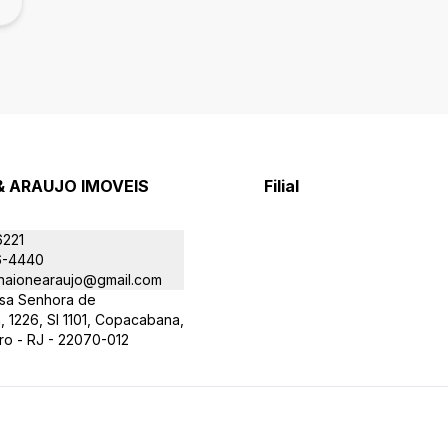
& ARAUJO IMOVEIS
Filial
6221
6-4440
aionearaujo@gmail.com
sa Senhora de
 1226, Sl 1101, Copacabana,
ro - RJ - 22070-012