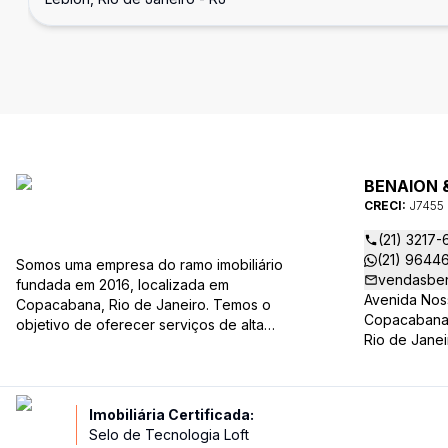
BENAION 
CRECI:
J7455
(21) 3217-
(21) 9644
Somos uma empresa do ramo imobiliário
vendasben
fundada em 2016, localizada em
Avenida Nos
Copacabana, Rio de Janeiro. Temos o
Copacabana,
objetivo de oferecer serviços de alta
Rio de Janei
qualidade, baseados em transparência,
credibilidade e excelência. Como uma
empresa familiar, valorizamos as
relações pessoais e a confiança que
Imobiliária Certificada:
estabelecemos com nossos clientes ao
Selo de Tecnologia Loft
longo dos anos.