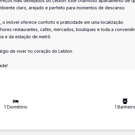
ereços mais desejados do Leblon. Este charmoso apartamento de q
biente claro, arejado e perfeito para momentos de descanso.
 o imóvel oferece conforto e praticidade em uma localização
melhores restaurantes, cafés, mercados, boutiques e toda a conveniê
aia e da estação de metrô.
légio de viver no coração do Leblon.
ade!
1
Dormitório
1
Banheir