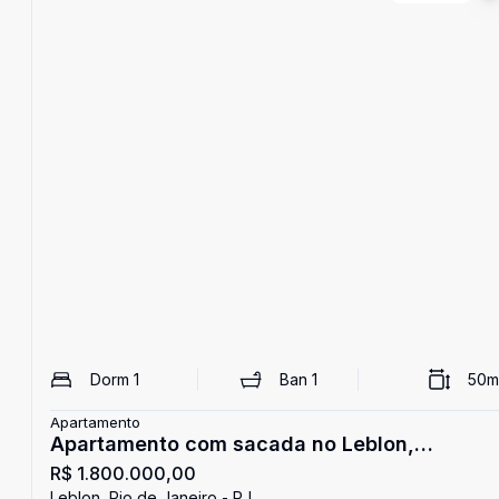
Dorm
1
Ban
1
50
m
Apartamento
Apartamento com sacada no Leblon,
R$ 1.800.000,00
infraestrutura completa e vaga na escritura
Leblon, Rio de Janeiro - RJ