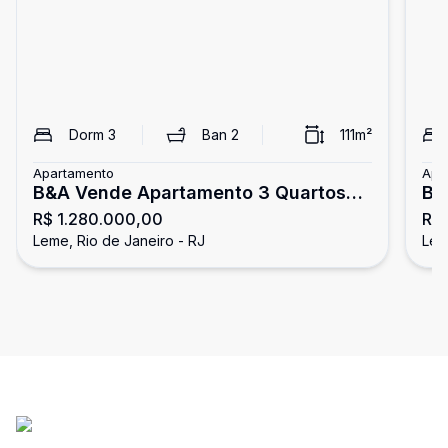
Dorm
3
Ban
2
111
m²
Apartamento
Apa
B&A Vende Apartamento 3 Quartos
Be
R$ 1.280.000,00
R$
com Vista Lateral Mar e Vaga em
Le
Leme, Rio de Janeiro - RJ
Lem
Localização Privilegiada em
Copacabana