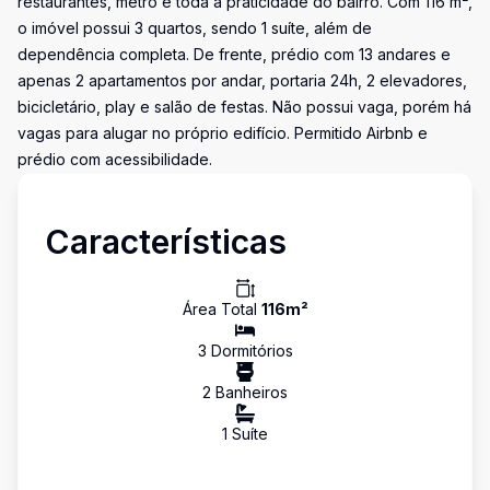
restaurantes, metrô e toda a praticidade do bairro. Com 116 m²,
o imóvel possui 3 quartos, sendo 1 suíte, além de
dependência completa. De frente, prédio com 13 andares e
apenas 2 apartamentos por andar, portaria 24h, 2 elevadores,
bicicletário, play e salão de festas. Não possui vaga, porém há
vagas para alugar no próprio edifício. Permitido Airbnb e
prédio com acessibilidade.
Características
Área Total
116
m²
3
Dormitório
s
2
Banheiro
s
1
Suíte