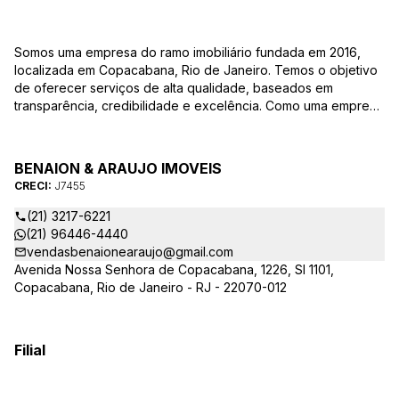
Somos uma empresa do ramo imobiliário fundada em 2016,
localizada em Copacabana, Rio de Janeiro. Temos o objetivo
de oferecer serviços de alta qualidade, baseados em
transparência, credibilidade e excelência. Como uma empresa
familiar, valorizamos as relações pessoais e a confiança que
estabelecemos com nossos clientes ao longo dos anos.
BENAION & ARAUJO IMOVEIS
CRECI:
J7455
(21) 3217-6221
(21) 96446-4440
vendasbenaionearaujo@gmail.com
Avenida Nossa Senhora de Copacabana, 1226, Sl 1101,
Copacabana, Rio de Janeiro - RJ - 22070-012
Filial