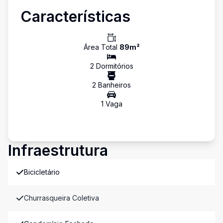
Características
Área Total
89
m²
2
Dormitório
s
2
Banheiro
s
1
Vaga
Infraestrutura
Bicicletário
Churrasqueira Coletiva