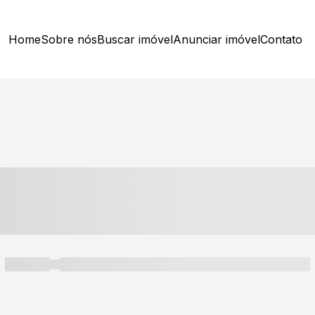
Home
Sobre nós
Buscar imóvel
Anunciar imóvel
Contato
----- ---- ---- -- ----
----- -----
----- ----- -- ------ ---- ---- -- ----- ----- ----- --- ------