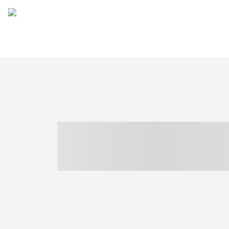
----- ----- -- -
- ------