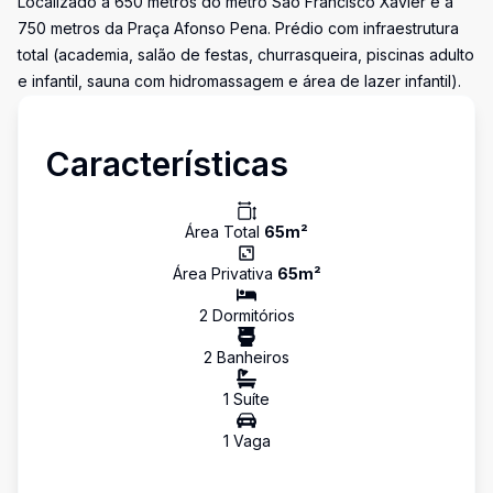
Localizado a 650 metros do metrô São Francisco Xavier e a
750 metros da Praça Afonso Pena. Prédio com infraestrutura
total (academia, salão de festas, churrasqueira, piscinas adulto
e infantil, sauna com hidromassagem e área de lazer infantil).
Características
Área Total
65
m²
Área Privativa
65
m²
2
Dormitório
s
2
Banheiro
s
1
Suíte
1
Vaga