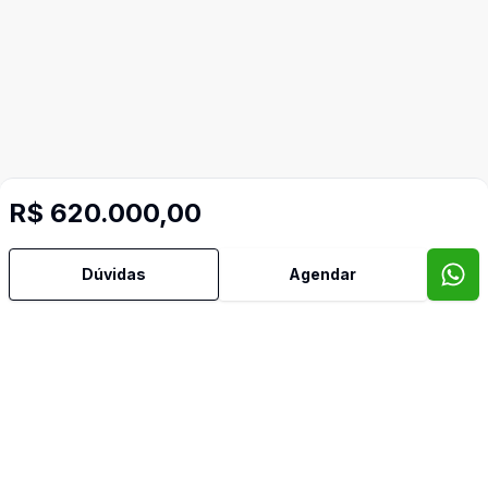
Mais informações
R$ 620.000,00
Dúvidas
Agendar
Área de Serviço
Armários Embutidos
Banheiro Social
Cozinha