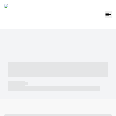
----- ----- -- ------ ---- ---- -- ----- -----
----- --- ------
----- -----
----- ----- -- ------ ---- ---- -- ----- ----- ----- --- ------