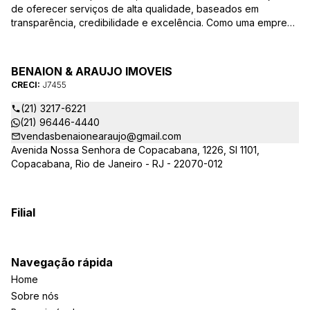
de oferecer serviços de alta qualidade, baseados em
transparência, credibilidade e excelência. Como uma empresa
familiar, valorizamos as relações pessoais e a confiança que
estabelecemos com nossos clientes ao longo dos anos.
BENAION & ARAUJO IMOVEIS
CRECI:
J7455
(21) 3217-6221
(21) 96446-4440
vendasbenaionearaujo@gmail.com
Avenida Nossa Senhora de Copacabana, 1226, Sl 1101,
Copacabana, Rio de Janeiro - RJ - 22070-012
Filial
Navegação rápida
Home
Sobre nós