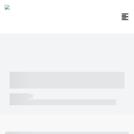
----- ----- -- ------ ---- ---- -- ----- -----
----- --- ------
----- -----
----- ----- -- ------ ---- ---- -- ----- ----- ----- --- ------