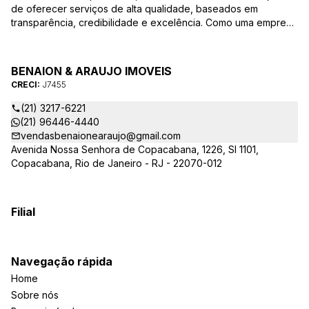
de oferecer serviços de alta qualidade, baseados em
transparência, credibilidade e excelência. Como uma empresa
familiar, valorizamos as relações pessoais e a confiança que
estabelecemos com nossos clientes ao longo dos anos.
BENAION & ARAUJO IMOVEIS
CRECI:
J7455
(21) 3217-6221
(21) 96446-4440
vendasbenaionearaujo@gmail.com
Avenida Nossa Senhora de Copacabana, 1226, Sl 1101,
Copacabana, Rio de Janeiro - RJ - 22070-012
Filial
Navegação rápida
Home
Sobre nós