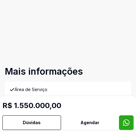
Mais informações
Área de Serviço
R$ 1.550.000,00
Armários Embutidos
Banheiro Social
Dúvidas
Agendar