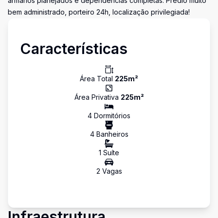
armários planejados e dependências completas. Prédio muito
bem administrado, porteiro 24h, localização privilegiada!
Características
Área Total
225
m²
Área Privativa
225
m²
4
Dormitório
s
4
Banheiro
s
1
Suíte
2
Vaga
s
Infraestrutura