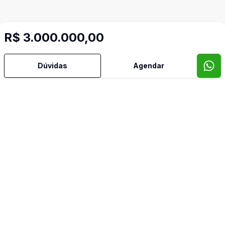
R$ 3.000.000,00
Mais informações
Dúvidas
Agendar
Ar Central
Ar Condicionado
Área de Serviço
Armários Embutidos
Banheiro Social
Churrasqueira