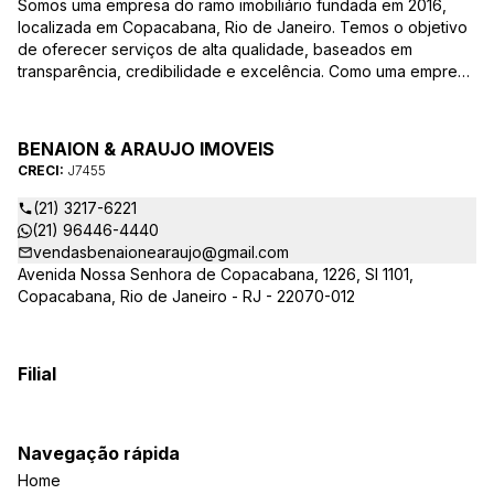
Somos uma empresa do ramo imobiliário fundada em 2016,
localizada em Copacabana, Rio de Janeiro. Temos o objetivo
de oferecer serviços de alta qualidade, baseados em
transparência, credibilidade e excelência. Como uma empresa
familiar, valorizamos as relações pessoais e a confiança que
estabelecemos com nossos clientes ao longo dos anos.
BENAION & ARAUJO IMOVEIS
CRECI:
J7455
(21) 3217-6221
(21) 96446-4440
vendasbenaionearaujo@gmail.com
Avenida Nossa Senhora de Copacabana, 1226, Sl 1101,
Copacabana, Rio de Janeiro - RJ - 22070-012
Filial
Navegação rápida
Home