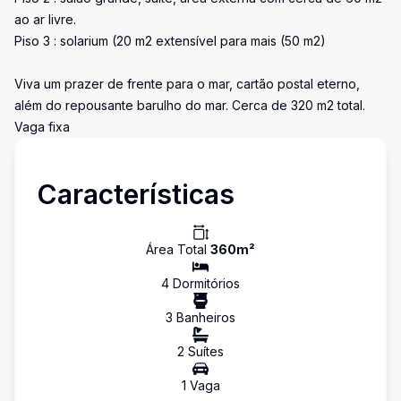
ao ar livre.
Piso 3 : solarium (20 m2 extensível para mais (50 m2)
Viva um prazer de frente para o mar, cartão postal eterno,
além do repousante barulho do mar. Cerca de 320 m2 total.
Vaga fixa
Características
Área Total
360
m²
4
Dormitório
s
3
Banheiro
s
2
Suíte
s
1
Vaga