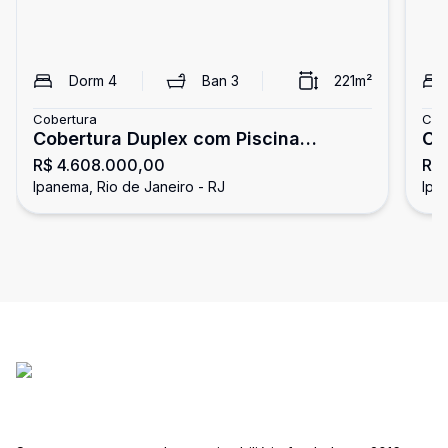
Dorm
4
Ban
3
221
m²
Cobertura
Cob
Cobertura Duplex com Piscina
Co
R$ 4.608.000,00
R$
Privativa e Churrasqueira em
Bar
Ipanema, Rio de Janeiro - RJ
Ipa
Ipanema - 221 m² e 2 Vagas
17