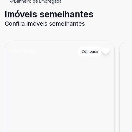
Banheiro de Empregada
Imóveis semelhantes
Confira imóveis semelhantes
Cód:
1121033
Comparar
Có