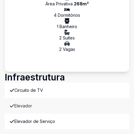
Área Privativa
268
m²
4
Dormitório
s
1
Banheiro
2
Suíte
s
2
Vaga
s
Infraestrutura
Circuito de TV
Elevador
Elevador de Serviço