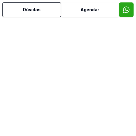
Dúvidas
Agendar
Mais informações
Ar Condicionado
Armários Embutidos
Banho Auxiliar
Banheiro Social
Copa Cozinha