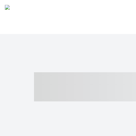
----- ----- -- -
- ------