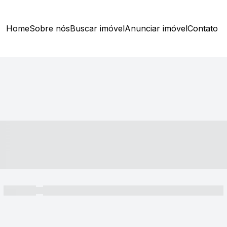
Home
Sobre nós
Buscar imóvel
Anunciar imóvel
Contato
----- ---- ---- -- ----
----- -----
----- ----- -- ------ ---- ---- -- ----- ----- ----- --- ------