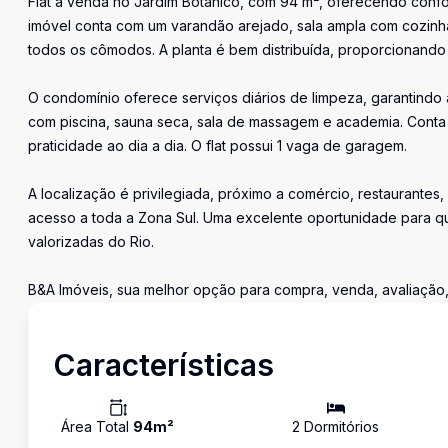
Flat à venda no Jardim Botânico, com 94 m², oferecendo confo
imóvel conta com um varandão arejado, sala ampla com cozinha 
todos os cômodos. A planta é bem distribuída, proporcionando
O condomínio oferece serviços diários de limpeza, garantindo
com piscina, sauna seca, sala de massagem e academia. Conta 
praticidade ao dia a dia. O flat possui 1 vaga de garagem.
A localização é privilegiada, próximo a comércio, restaurantes,
acesso a toda a Zona Sul. Uma excelente oportunidade para q
valorizadas do Rio.
B&A Imóveis, sua melhor opção para compra, venda, avaliação,
Características
Área Total
94
m²
2
Dormitório
s