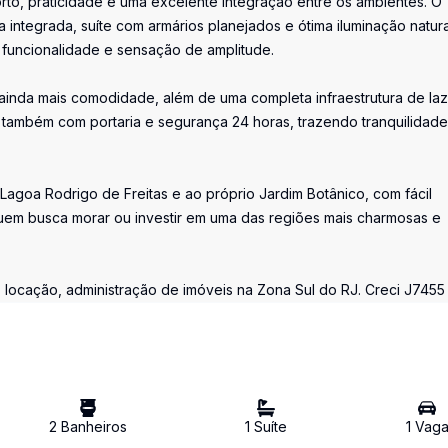
rto, praticidade e uma excelente integração entre os ambientes. O
integrada, suíte com armários planejados e ótima iluminação natur
 funcionalidade e sensação de amplitude.
 ainda mais comodidade, além de uma completa infraestrutura de la
também com portaria e segurança 24 horas, trazendo tranquilidade
 Lagoa Rodrigo de Freitas e ao próprio Jardim Botânico, com fácil
uem busca morar ou investir em uma das regiões mais charmosas e
 locação, administração de imóveis na Zona Sul do RJ. Creci J7455
2
Banheiro
s
1
Suíte
1
Vag