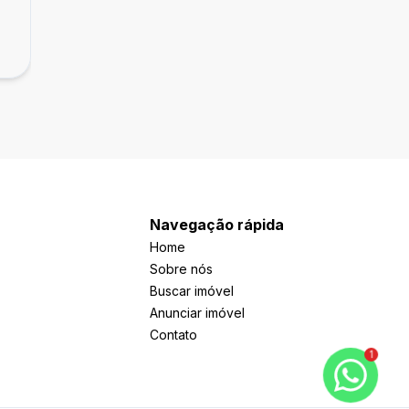
Raro Botafogo - Quarto e Sala com sacada
R$ 1.090.000,00
Botafogo, Rio de Janeiro - RJ
Navegação rápida
Home
Sobre nós
Buscar imóvel
Anunciar imóvel
Contato
1