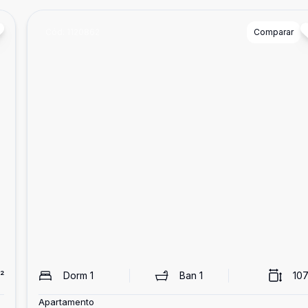
Cód:
1120862
Comparar
²
Dorm
1
Ban
1
107
Apartamento