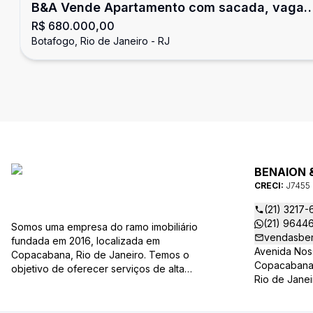
B&A Vende Apartamento com sacada, vaga
R$ 680.000,00
na escritura e lazer completo em Botafogo
Botafogo, Rio de Janeiro - RJ
BENAION 
CRECI:
J7455
(21) 3217-
(21) 9644
Somos uma empresa do ramo imobiliário
vendasben
fundada em 2016, localizada em
Avenida Nos
Copacabana, Rio de Janeiro. Temos o
Copacabana,
objetivo de oferecer serviços de alta
Rio de Janei
qualidade, baseados em transparência,
credibilidade e excelência. Como uma
empresa familiar, valorizamos as