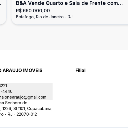
B&A Vende Quarto e Sala de Frente com
R$ 660.000,00
Terraço em Botafogo
Botafogo, Rio de Janeiro - RJ
& ARAUJO IMOVEIS
Filial
6221
6-4440
aionearaujo@gmail.com
sa Senhora de
 1226, Sl 1101, Copacabana,
ro - RJ - 22070-012