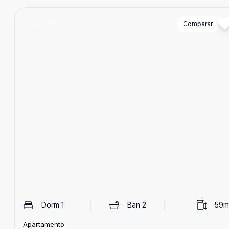
Cód:
1120744
Comparar
Dorm
1
Ban
2
59
m
Apartamento