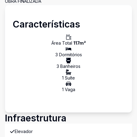
OBRA FINALIZADA
Características
Área Total
117
m²
3
Dormitório
s
3
Banheiro
s
1
Suíte
1
Vaga
Infraestrutura
Elevador