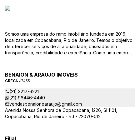
Somos uma empresa do ramo imobiliário fundada em 2016,
localizada em Copacabana, Rio de Janeiro. Temos o objetivo
de oferecer serviços de alta qualidade, baseados em
transparência, credibilidade e excelência. Como uma empresa
familiar, valorizamos as relações pessoais e a confiança que
estabelecemos com nossos clientes ao longo dos anos.
BENAION & ARAUJO IMOVEIS
CRECI:
J7455
(21) 3217-6221
(21) 96446-4440
vendasbenaionearaujo@gmail.com
Avenida Nossa Senhora de Copacabana, 1226, Sl 1101,
Copacabana, Rio de Janeiro - RJ - 22070-012
Filial