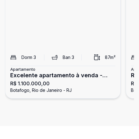
Dorm
3
Ban
3
87
m²
Apartamento
Apa
Excelente apartamento à venda -
Ru
R$ 1.100.000,00
R$
Prédio novo, 3 quartos e
15
Botafogo, Rio de Janeiro - RJ
Bot
infraestrutura completa
Go