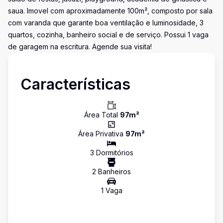
saua. Imovel com aproximadamente 100m², composto por sala
com varanda que garante boa ventilação e luminosidade, 3
quartos, cozinha, banheiro social e de serviço. Possui 1 vaga
de garagem na escritura. Agende sua visita!
Características
Área Total
97
m²
Área Privativa
97
m²
3
Dormitório
s
2
Banheiro
s
1
Vaga