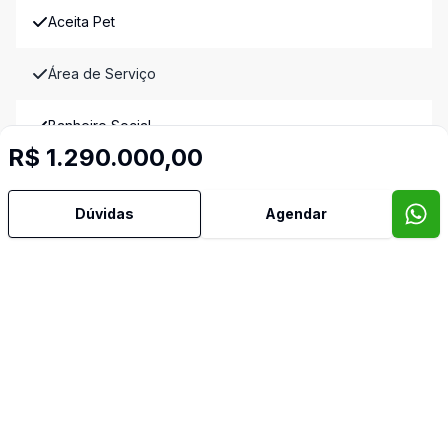
Aceita Pet
Área de Serviço
Banheiro Social
R$ 1.290.000,00
Banheiro de Empregada
Video do imóvel
Dúvidas
Agendar
Imóveis semelhantes
Confira imóveis semelhantes
Cód:
1121048
Comparar
Có