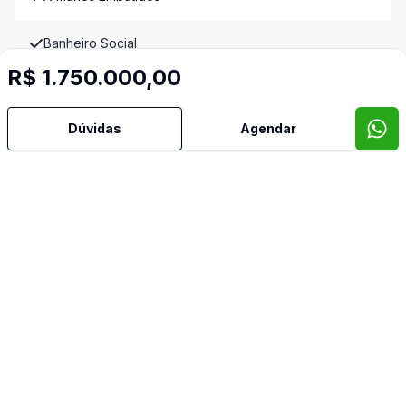
Banheiro Social
R$ 1.750.000,00
Cozinha
Dúvidas
Agendar
Dependência de Empregada
Dormitório com Armários
Banheiro de Empregada
Video do imóvel
Imóveis semelhantes
Confira imóveis semelhantes