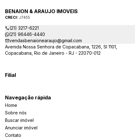
estabelecemos com nossos clientes ao longo dos anos.
BENAION & ARAUJO IMOVEIS
CRECI:
J7455
(21) 3217-6221
(21) 96446-4440
vendasbenaionearaujo@gmail.com
Avenida Nossa Senhora de Copacabana, 1226, Sl 1101,
Copacabana, Rio de Janeiro - RJ - 22070-012
Filial
Navegação rápida
Home
Sobre nós
Buscar imóvel
Anunciar imóvel
Contato