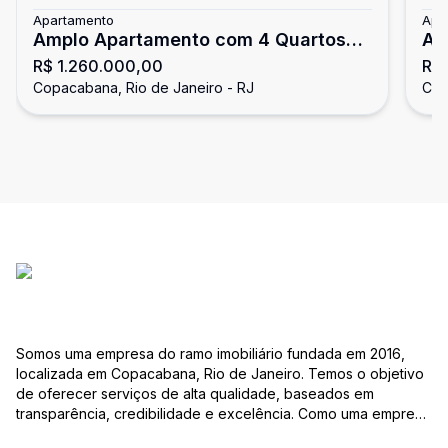
Apartamento
Apa
Amplo Apartamento com 4 Quartos
Am
R$ 1.260.000,00
R$ 
em Prédio Residencial de
Qu
Copacabana, Rio de Janeiro - RJ
Cop
Copacabana
Somos uma empresa do ramo imobiliário fundada em 2016,
localizada em Copacabana, Rio de Janeiro. Temos o objetivo
de oferecer serviços de alta qualidade, baseados em
transparência, credibilidade e excelência. Como uma empresa
familiar, valorizamos as relações pessoais e a confiança que