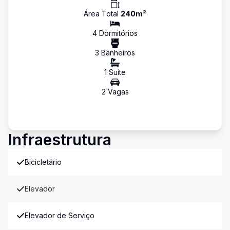
Área Total
240
m²
4
Dormitório
s
3
Banheiro
s
1
Suíte
2
Vaga
s
Infraestrutura
Bicicletário
Elevador
Elevador de Serviço