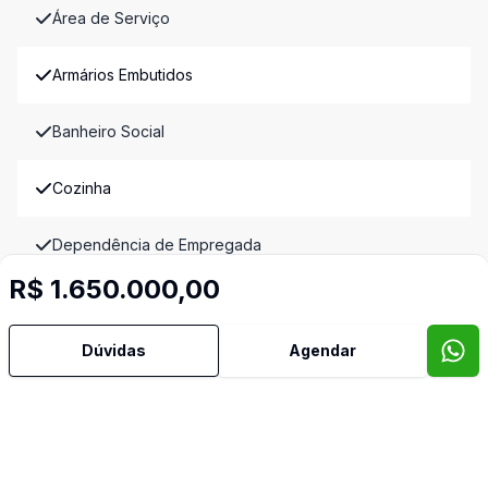
Área de Serviço
Armários Embutidos
Banheiro Social
Cozinha
Dependência de Empregada
R$ 1.650.000,00
Lavabo
Dúvidas
Agendar
Banheiro de Empregada
Video do imóvel
Imóveis semelhantes
Confira imóveis semelhantes