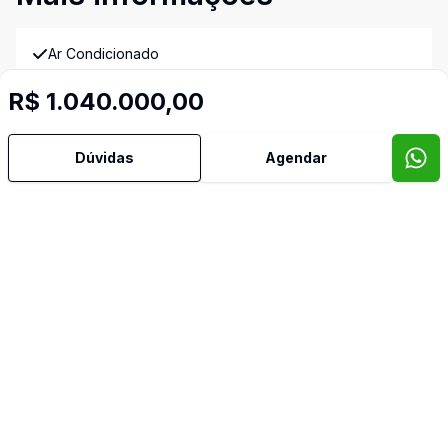
Ar Condicionado
R$ 1.040.000,00
Armários Embutidos
Dúvidas
Agendar
Banho Auxiliar
Banheiro Social
Cozinha
TV Coletiva
Imóveis semelhantes
Confira imóveis semelhantes