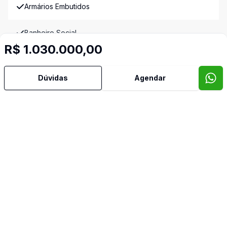
Armários Embutidos
Banheiro Social
R$ 1.030.000,00
Cozinha
Dúvidas
Agendar
Dependência de Empregada
Dormitório com Armários
Banheiro de Empregada
Video do imóvel
Imóveis semelhantes
Confira imóveis semelhantes