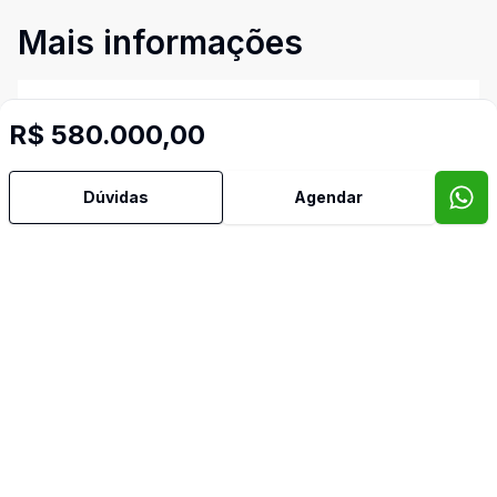
Mais informações
Aceita Pet
R$ 580.000,00
Armários Embutidos
Dúvidas
Agendar
Banheiro Social
Cozinha
Lavabo
Video do imóvel
Imóveis semelhantes
Confira imóveis semelhantes